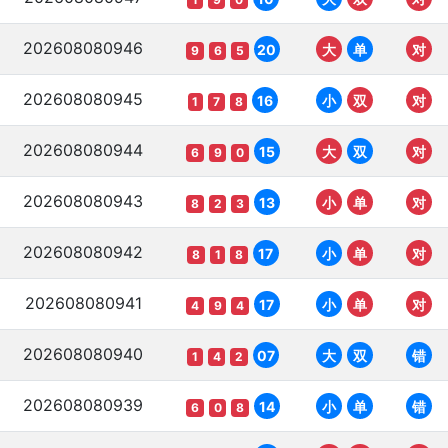
202608080946
20
大
单
对
9
6
5
202608080945
16
小
双
对
1
7
8
202608080944
15
大
双
对
6
9
0
202608080943
13
小
单
对
8
2
3
202608080942
17
小
单
对
8
1
8
202608080941
17
小
单
对
4
9
4
202608080940
07
大
双
错
1
4
2
202608080939
14
小
单
错
6
0
8