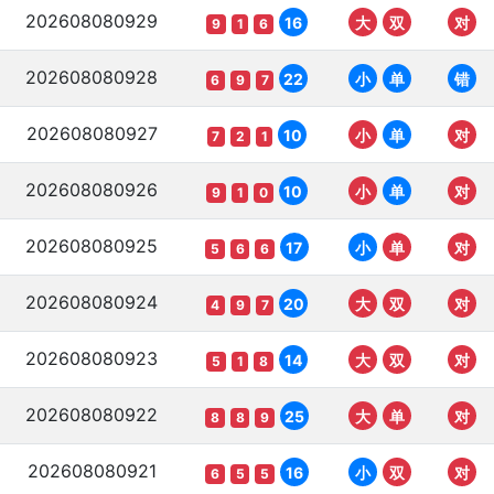
202608080929
16
大
双
对
9
1
6
202608080928
22
小
单
错
6
9
7
202608080927
10
小
单
对
7
2
1
202608080926
10
小
单
对
9
1
0
202608080925
17
小
单
对
5
6
6
202608080924
20
大
双
对
4
9
7
202608080923
14
大
双
对
5
1
8
202608080922
25
大
单
对
8
8
9
202608080921
16
小
双
对
6
5
5