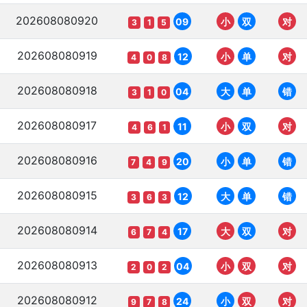
202608080920
09
小
双
对
3
1
5
202608080919
12
小
单
对
4
0
8
202608080918
04
大
单
错
3
1
0
202608080917
11
小
双
对
4
6
1
202608080916
20
小
单
错
7
4
9
202608080915
12
大
单
错
3
6
3
202608080914
17
大
双
对
6
7
4
202608080913
04
小
双
对
2
0
2
202608080912
24
小
双
对
9
7
8