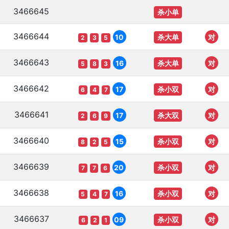
3466645
杀小单
3466644
杀大单
10
对
2
3
5
3466643
杀大单
16
对
5
8
3
3466642
杀小双
17
对
6
4
7
3466641
杀大双
17
对
2
6
9
3466640
杀小双
15
对
8
2
5
3466639
杀小双
20
对
7
7
6
3466638
杀小双
16
对
5
4
7
3466637
杀小双
09
对
6
2
1