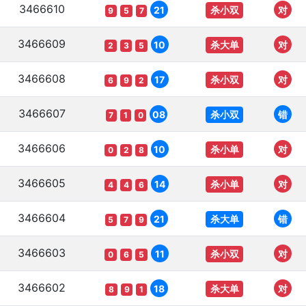
3466610
杀小双
21
对
9
5
7
3466609
杀大单
10
对
2
3
5
3466608
杀小双
17
对
6
9
2
3466607
杀小双
08
错
7
1
0
3466606
杀小单
10
对
0
2
8
3466605
杀小单
14
对
4
4
6
3466604
杀大单
21
错
5
7
9
3466603
杀小双
11
对
0
6
5
3466602
杀大单
18
对
8
9
1