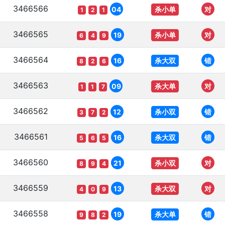
3466566
杀小单
04
对
1
2
1
3466565
杀小单
19
对
6
4
9
3466564
杀大双
16
错
8
2
6
3466563
杀大单
09
对
1
1
7
3466562
杀小双
12
错
3
7
2
3466561
杀大双
16
错
5
6
5
3466560
杀小双
21
对
8
9
4
3466559
杀大双
13
对
4
0
9
3466558
杀大单
19
错
9
8
2