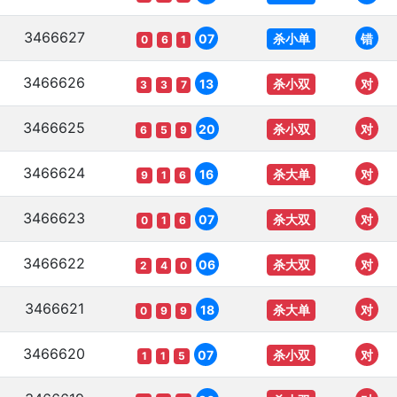
3466627
杀小单
07
错
0
6
1
3466626
杀小双
13
对
3
3
7
3466625
杀小双
20
对
6
5
9
3466624
杀大单
16
对
9
1
6
3466623
杀大双
07
对
0
1
6
3466622
杀大双
06
对
2
4
0
3466621
杀大单
18
对
0
9
9
3466620
杀小双
07
对
1
1
5