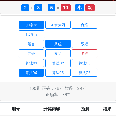
2
+
3
+
5
=
10
-
小
双
加拿大
加拿大西
台湾
比特币
组合
杀组
双项
四余
双组
龙虎
算法01
算法02
算法03
算法04
算法05
算法06
100
期 正确：
76
期 错误：
24
期
正确率：
76
%
期号
开奖内容
预测
结果