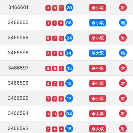
3466601
杀小双
20
对
3
8
9
3466600
杀小双
08
错
1
1
6
3466599
杀小双
24
对
8
7
9
3466598
杀大双
14
错
7
1
6
3466597
杀小单
15
对
5
6
4
3466596
杀小双
15
对
4
7
4
3466595
杀小双
17
对
7
7
3
3466594
杀大单
04
对
1
0
3
3466593
杀大双
15
对
7
4
4