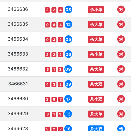
3466636
杀小单
08
对
2
2
4
3466635
杀大单
12
对
0
8
4
3466634
杀大单
05
对
0
3
2
3466633
杀小单
06
对
2
2
2
3466632
杀大单
09
对
5
1
3
3466631
杀大双
09
对
4
3
2
3466630
杀小双
17
对
2
8
7
3466629
杀大单
13
对
3
1
9
3466628
杀大双
18
错
9
2
7