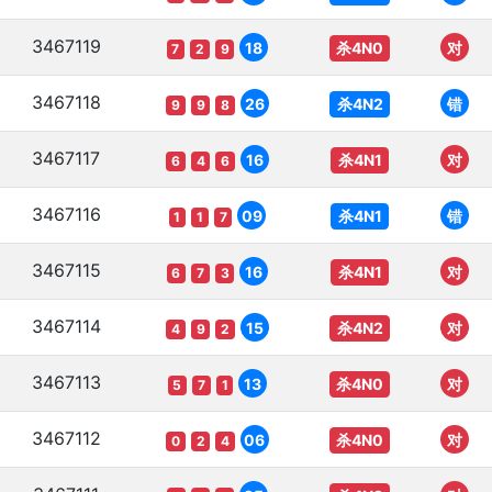
3467119
杀4N0
18
对
7
2
9
3467118
杀4N2
26
错
9
9
8
3467117
杀4N1
16
对
6
4
6
3467116
杀4N1
09
错
1
1
7
3467115
杀4N1
16
对
6
7
3
3467114
杀4N2
15
对
4
9
2
3467113
杀4N0
13
对
5
7
1
3467112
杀4N0
06
对
0
2
4