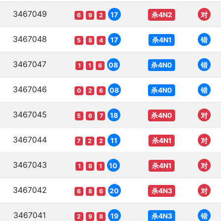
3467049
杀4N2
17
对
6
9
2
3467048
杀4N1
17
错
5
8
4
3467047
杀4N0
08
错
1
1
6
3467046
杀4N0
08
错
0
2
6
3467045
杀4N0
18
对
5
6
7
3467044
杀4N1
11
对
7
2
2
3467043
杀4N1
10
对
1
8
1
3467042
杀4N3
20
对
6
8
6
3467041
杀4N3
19
错
2
9
8