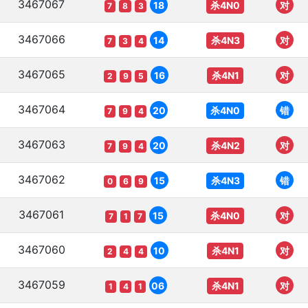
3467067
杀4N0
18
对
7
8
3
3467066
杀4N3
14
对
7
3
4
3467065
杀4N1
16
对
2
9
5
3467064
杀4N0
20
错
7
9
4
3467063
杀4N2
20
对
7
9
4
3467062
杀4N3
15
错
0
6
9
3467061
杀4N0
15
对
7
1
7
3467060
杀4N1
10
对
2
4
4
3467059
杀4N1
06
对
1
4
1