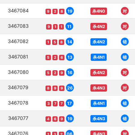
3467084
杀4N0
19
对
9
2
8
3467083
杀4N2
11
对
9
1
1
3467082
杀4N2
14
错
1
5
8
3467081
杀4N1
13
错
5
2
6
3467080
杀4N2
16
对
5
2
9
3467079
杀4N3
26
对
8
9
9
3467078
杀4N1
17
错
3
7
7
3467077
杀4N3
19
错
4
6
9
3467076
杀4N3
06
对
1
3
2