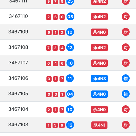
3467111
杀4N2
25
对
9
7
9
3467110
杀4N2
08
对
2
6
0
3467109
杀4N0
10
对
6
1
3
3467108
杀4N2
13
对
7
2
4
3467107
杀4N0
10
对
0
4
6
3467106
杀4N3
11
错
3
1
7
3467105
杀4N0
04
错
0
3
1
3467104
杀4N0
10
对
2
1
7
3467103
杀4N1
12
对
1
5
6