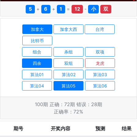
5
+
6
+
1
=
12
-
小
双
加拿大
加拿大西
台湾
比特币
组合
杀组
双项
四余
双组
龙虎
算法01
算法02
算法03
算法04
算法05
算法06
100
期 正确：
72
期 错误：
28
期
正确率：
72
%
期号
开奖内容
预测
结果