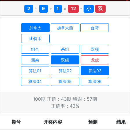
2
+
9
+
1
=
12
-
小
双
加拿大
加拿大西
台湾
比特币
组合
杀组
双项
四余
双组
龙虎
算法01
算法02
算法03
算法04
算法05
算法06
100
期 正确：
43
期 错误：
57
期
正确率：
43
%
期号
开奖内容
预测
结果