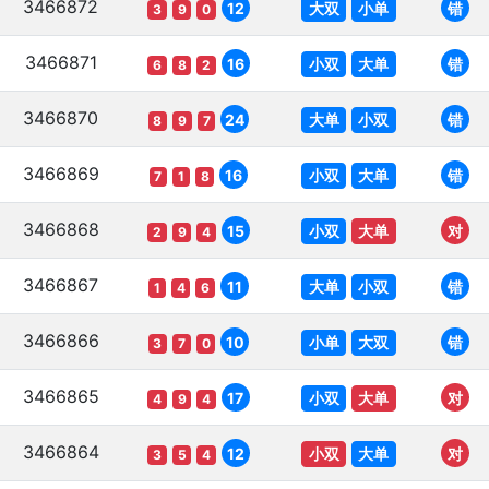
3466872
大双
小单
12
错
3
9
0
3466871
小双
大单
16
错
6
8
2
3466870
大单
小双
24
错
8
9
7
3466869
小双
大单
16
错
7
1
8
3466868
小双
大单
15
对
2
9
4
3466867
大单
小双
11
错
1
4
6
3466866
小单
大双
10
错
3
7
0
3466865
小双
大单
17
对
4
9
4
3466864
小双
大单
12
对
3
5
4