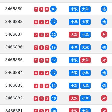
3466889
小双
大单
16
错
7
1
8
3466888
小单
大双
17
错
6
7
4
3466887
大双
小单
22
对
7
8
7
3466886
小单
大双
19
错
7
5
7
3466885
小双
大单
17
对
2
6
9
3466884
大双
小单
17
错
6
7
4
3466883
小双
大单
14
错
4
1
9
3466882
大双
小单
16
对
9
4
3
3466881
小双
大单
06
对
2
0
4