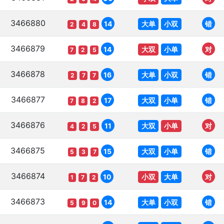
3466880
大单
小双
14
错
2
4
8
3466879
大双
小单
14
对
7
2
5
3466878
大单
小双
16
错
2
7
7
3466877
大双
小单
17
错
7
8
2
3466876
大双
小单
11
对
4
2
5
3466875
大双
小单
15
错
5
3
7
3466874
小双
大单
10
对
1
7
2
3466873
大单
小双
14
错
5
9
0