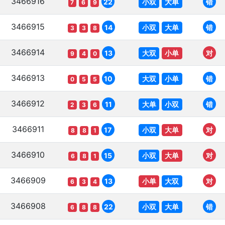
3466916
小双
大单
22
错
7
6
9
3466915
小双
大单
14
错
3
3
8
3466914
大双
小单
13
对
9
4
0
3466913
大双
小单
10
错
0
5
5
3466912
大单
小双
11
错
2
3
6
3466911
小双
大单
17
对
8
8
1
3466910
小双
大单
15
对
6
8
1
3466909
小单
大双
13
对
6
3
4
3466908
小双
大单
22
错
6
8
8