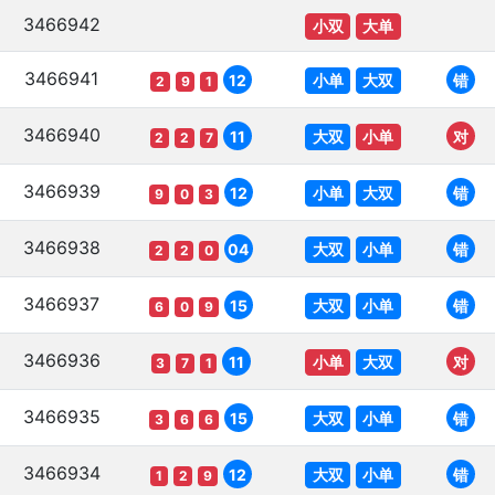
3466942
小双
大单
3466941
小单
大双
12
错
2
9
1
3466940
大双
小单
11
对
2
2
7
3466939
小单
大双
12
错
9
0
3
3466938
大双
小单
04
错
2
2
0
3466937
大双
小单
15
错
6
0
9
3466936
小单
大双
11
对
3
7
1
3466935
大双
小单
15
错
3
6
6
3466934
大双
小单
12
错
1
2
9