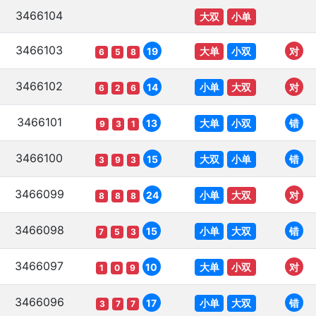
3466104
大双
小单
3466103
大单
小双
19
对
6
5
8
3466102
小单
大双
14
对
6
2
6
3466101
大单
小双
13
错
9
3
1
3466100
大双
小单
15
错
3
9
3
3466099
小单
大双
24
对
8
8
8
3466098
小单
大双
15
错
7
5
3
3466097
大单
小双
10
对
1
0
9
3466096
小单
大双
17
错
3
7
7