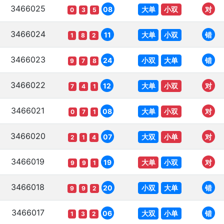
3466025
大单
小双
08
对
0
3
5
3466024
大单
小双
11
错
1
8
2
3466023
小双
大单
24
错
9
7
8
3466022
大单
小双
12
对
7
4
1
3466021
大单
小双
08
对
0
7
1
3466020
大双
小单
07
对
2
1
4
3466019
大单
小双
19
对
9
9
1
3466018
小双
大单
20
错
9
9
2
3466017
大双
小单
06
错
1
3
2