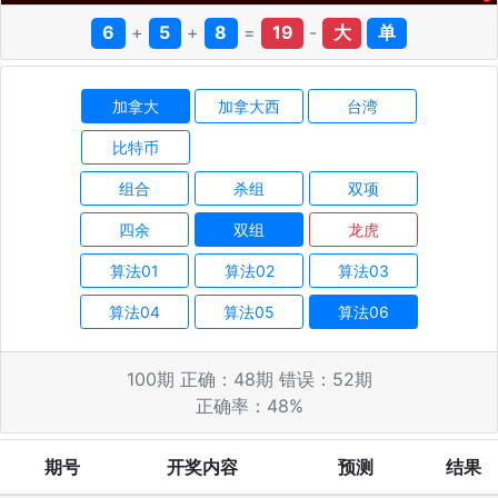
6
+
5
+
8
=
19
-
大
单
加拿大
加拿大西
台湾
比特币
组合
杀组
双项
四余
双组
龙虎
算法01
算法02
算法03
算法04
算法05
算法06
100
期 正确：
48
期 错误：
52
期
正确率：
48
%
期号
开奖内容
预测
结果