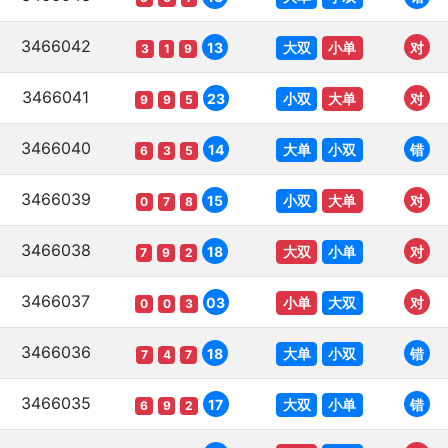
3466042
大双
小单
13
对
3
1
9
3466041
小双
大单
23
对
9
9
5
3466040
大单
小双
14
错
6
3
5
3466039
小双
大单
15
对
0
7
8
3466038
大双
小单
18
对
7
9
2
3466037
小单
大双
03
对
0
0
3
3466036
大单
小双
18
错
7
4
7
3466035
大双
小单
17
错
6
9
2