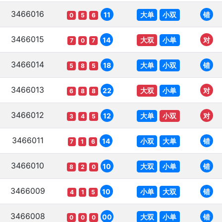
3466016
大单
小双
11
错
0
5
6
3466015
大双
小单
14
对
7
0
7
3466014
大单
小双
18
错
5
8
5
3466013
大双
小单
22
对
6
8
8
3466012
大单
小双
12
对
3
4
5
3466011
小双
大单
14
错
7
1
6
3466010
大双
小单
10
错
8
2
0
3466009
小单
大双
10
错
4
1
5
3466008
大双
小单
00
错
0
0
0