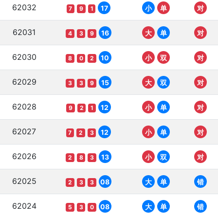
62032
17
小
单
对
7
9
1
62031
16
大
单
对
4
3
9
62030
10
小
双
对
8
0
2
62029
15
大
双
对
3
3
9
62028
12
小
单
对
9
2
1
62027
12
小
单
对
7
2
3
62026
13
小
双
对
2
8
3
62025
08
大
单
错
2
3
3
62024
08
大
单
错
5
3
0