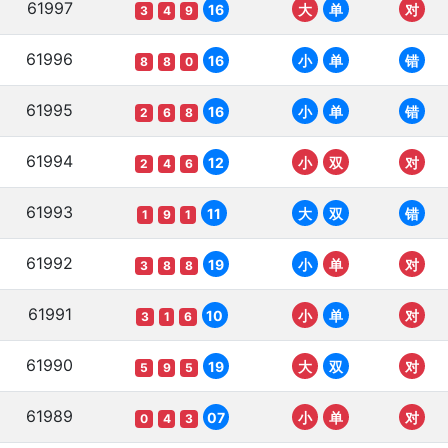
61997
16
大
单
对
3
4
9
61996
16
小
单
错
8
8
0
61995
16
小
单
错
2
6
8
61994
12
小
双
对
2
4
6
61993
11
大
双
错
1
9
1
61992
19
小
单
对
3
8
8
61991
10
小
单
对
3
1
6
61990
19
大
双
对
5
9
5
61989
07
小
单
对
0
4
3