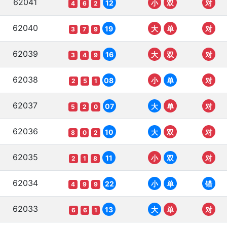
62041
12
小
双
对
4
6
2
62040
19
大
单
对
3
7
9
62039
16
大
双
对
3
4
9
62038
08
小
单
对
2
5
1
62037
07
大
单
对
5
2
0
62036
10
大
双
对
8
0
2
62035
11
小
双
对
2
1
8
62034
22
小
单
错
4
9
9
62033
13
大
单
对
6
6
1