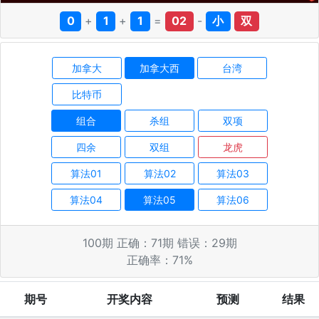
0
+
1
+
1
=
02
-
小
双
加拿大
加拿大西
台湾
比特币
组合
杀组
双项
四余
双组
龙虎
算法01
算法02
算法03
算法04
算法05
算法06
100
期 正确：
71
期 错误：
29
期
正确率：
71
%
期号
开奖内容
预测
结果