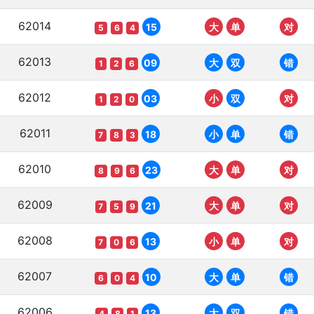
62014
15
大
单
对
5
6
4
62013
09
大
双
错
1
2
6
62012
03
小
双
对
1
2
0
62011
18
小
单
错
7
8
3
62010
23
大
单
对
8
9
6
62009
21
大
单
对
7
5
9
62008
13
小
单
对
7
0
6
62007
10
大
单
错
6
0
4
62006
13
大
双
错
4
8
1