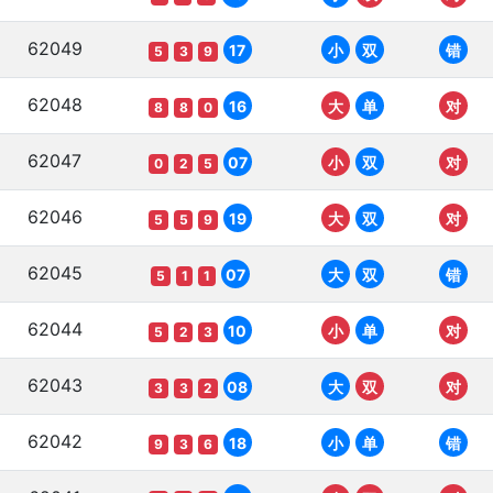
62049
17
小
双
错
5
3
9
62048
16
大
单
对
8
8
0
62047
07
小
双
对
0
2
5
62046
19
大
双
对
5
5
9
62045
07
大
双
错
5
1
1
62044
10
小
单
对
5
2
3
62043
08
大
双
对
3
3
2
62042
18
小
单
错
9
3
6