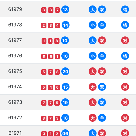
61979
13
大
双
错
3
3
7
61978
14
小
单
错
2
8
4
61977
10
大
双
对
1
1
8
61976
16
小
单
错
9
6
1
61975
20
大
双
对
5
7
8
61974
15
大
双
对
5
4
6
61973
19
大
双
对
7
7
5
61972
18
大
单
对
8
7
3
61971
06
大
双
对
3
1
2